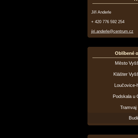
Jiří Anderle
+ 420 776 592 254
jiri.anderle@centrum.cz
Oblíbené 
Město Vyšš
Klášter Vyš
Loučovice-h
Podskala u 
Tramvaj
Budě