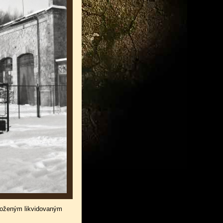
 složeným likvidovaným