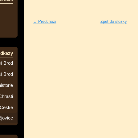
← Předchozí
Zpět do složky
odkazy
í Brod
ší Brod
istorie
Chrasti
 České
jovice