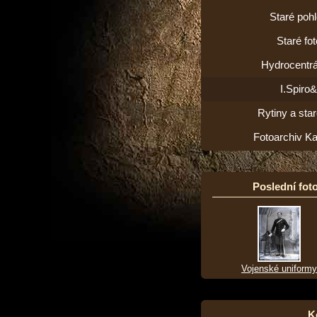
Staré poh
Staré fot
Hydrocentrá
I.Spiro
Rytiny a star
Fotoarchiv K
Poslední foto
Vojenské uniformy
K