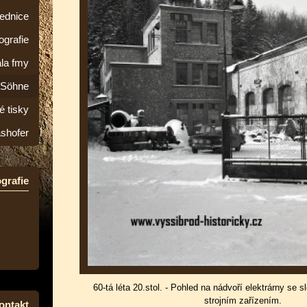
lednice
ografie
la fmy
&Söhne
é tisky
ashofer
grafie
60-tá léta 20.stol. - Pohled na nádvoří elektrárny se
strojním zařízením.
ontakt