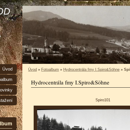
OD
,
Úvod
Úvod
»
Fotoalbum
»
Hydrocentrála fmy I.Spiro&Söhne
»
Spi
oalbum
Hydrocentrála fmy I.Spiro&Söhne
ovinky
Spiro101
stažení
album