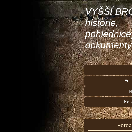
VYŠŠÍ BR
historie,
pohlednice
dokumenty
Fot
N
Ke 
Foto