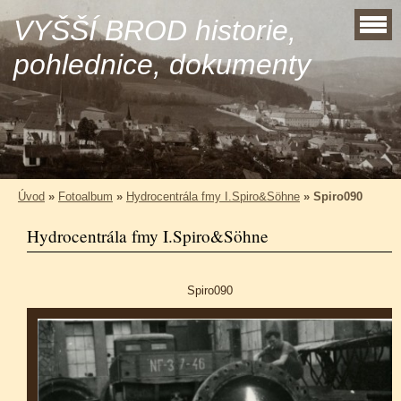
VYŠŠÍ BROD historie,
pohlednice, dokumenty
Úvod
»
Fotoalbum
»
Hydrocentrála fmy I.Spiro&Söhne
»
Spiro090
Hydrocentrála fmy I.Spiro&Söhne
Spiro090