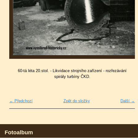
60-tá léta 20.stol. - Likvidace strojního zařízení - rozřezávání
spirály turbíny ČKD.
← Předchozí
Zpět do složky
Další →
Fotoalbum