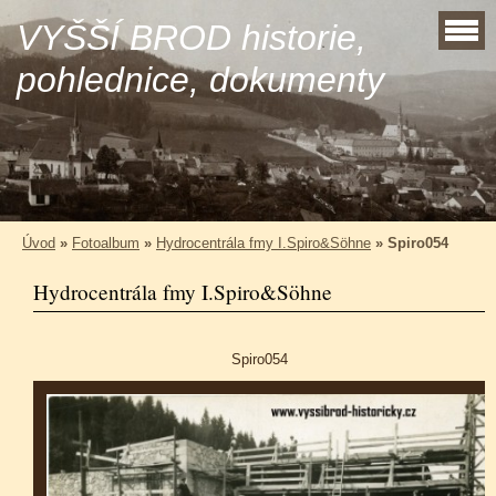
VYŠŠÍ BROD historie,
pohlednice, dokumenty
Úvod
»
Fotoalbum
»
Hydrocentrála fmy I.Spiro&Söhne
»
Spiro054
Hydrocentrála fmy I.Spiro&Söhne
Spiro054