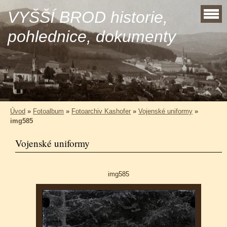
VYŠŠÍ BROD historie,
pohlednice, dokumenty
Úvod
»
Fotoalbum
»
Fotoarchiv Kashofer
»
Vojenské uniformy
»
img585
Vojenské uniformy
img585