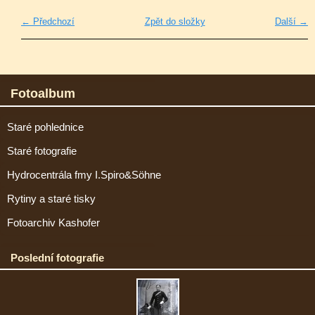
← Předchozí
Zpět do složky
Další →
Fotoalbum
Staré pohlednice
Staré fotografie
Hydrocentrála fmy I.Spiro&Söhne
Rytiny a staré tisky
Fotoarchiv Kashofer
Poslední fotografie