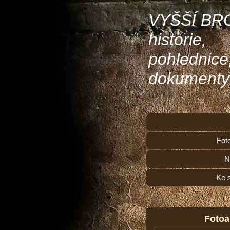
VYŠŠÍ BR
historie,
pohlednice
dokumenty
Fot
N
Ke 
Foto