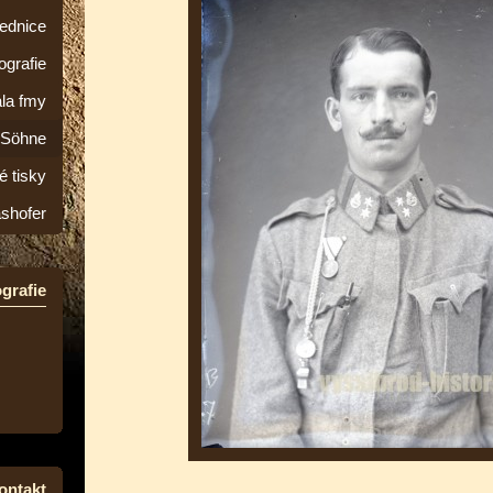
lednice
ografie
la fmy
&Söhne
é tisky
ashofer
grafie
ontakt