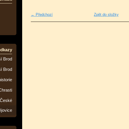
← Předchozí
Zpět do složky
odkazy
í Brod
ší Brod
istorie
Chrasti
 České
jovice