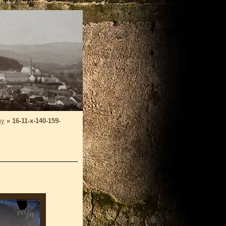
my
»
16-11-x-140-159-