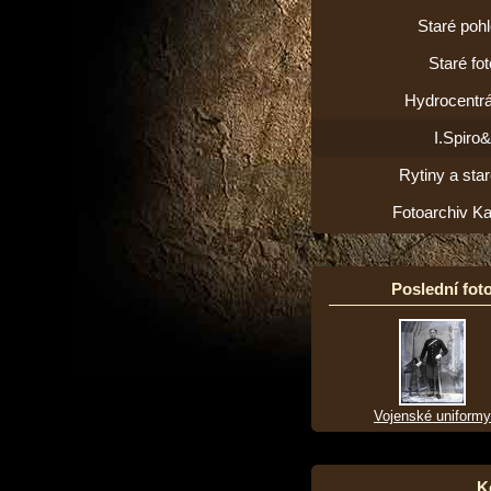
Staré poh
Staré fot
Hydrocentrá
I.Spiro
Rytiny a star
Fotoarchiv K
Poslední foto
Vojenské uniformy
K