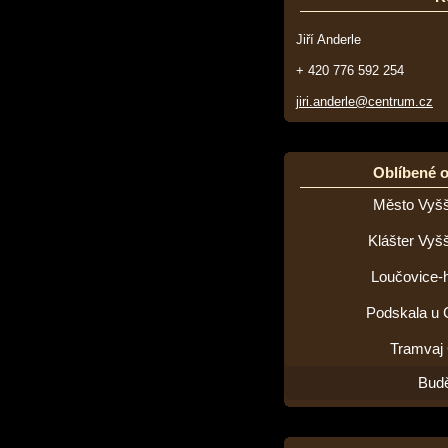
Jiří Anderle
+ 420 776 592 254
jiri.anderle@centrum.cz
Oblíbené 
Město Vyšš
Klášter Vyš
Loučovice-h
Podskala u 
Tramvaj
Budě