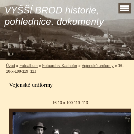
VYŠŠÍ BROD historie,
pohlednice, dokumenty
Úvod
»
Fotoalbum
»
Fotoarchiv Kashofer
»
Vojenské uniformy
»
16-
10-x-100-119_113
Vojenské uniformy
16-10-x-100-119_113