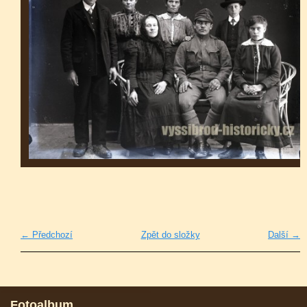
← Předchozí
Zpět do složky
Další →
Fotoalbum