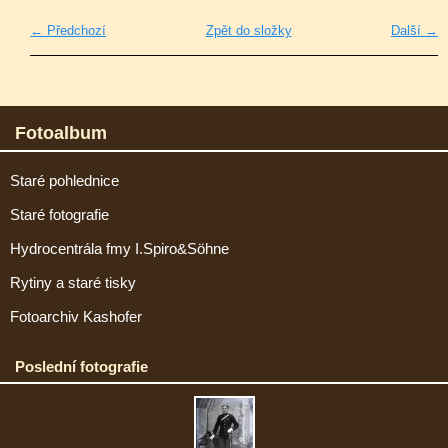
← Předchozí
Zpět do složky
Další →
Fotoalbum
Staré pohlednice
Staré fotografie
Hydrocentrála fmy I.Spiro&Söhne
Rytiny a staré tisky
Fotoarchiv Kashofer
Poslední fotografie