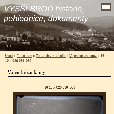
VYŠŠÍ BROD historie,
pohlednice, dokumenty
Úvod
»
Fotoalbum
»
Fotoarchiv Kashofer
»
Vojenské uniformy
»
16-
10-x-020-039_039
Vojenské uniformy
16-10-x-020-039_039