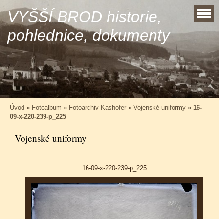
VYŠŠÍ BROD historie,
pohlednice, dokumenty
Úvod
»
Fotoalbum
»
Fotoarchiv Kashofer
»
Vojenské uniformy
»
16-
09-x-220-239-p_225
Vojenské uniformy
16-09-x-220-239-p_225