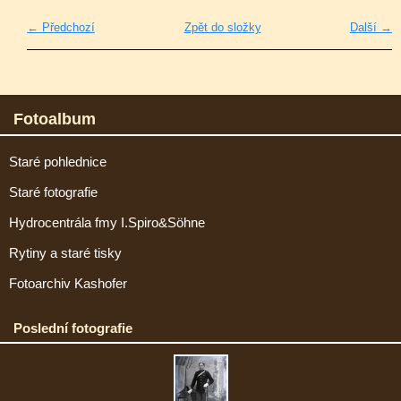
← Předchozí
Zpět do složky
Další →
Fotoalbum
Staré pohlednice
Staré fotografie
Hydrocentrála fmy I.Spiro&Söhne
Rytiny a staré tisky
Fotoarchiv Kashofer
Poslední fotografie