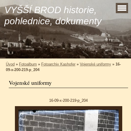
VYŠŠÍ BROD historie,
pohlednice, dokumenty
Úvod
»
Fotoalbum
»
Fotoarchiv Kashofer
»
Vojenské uniformy
»
16-
09-x-200-219-p_204
Vojenské uniformy
16-09-x-200-219-p_204