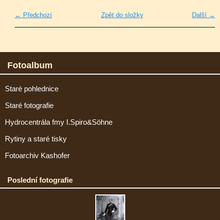
← Předchozí
Zpět do složky
Další →
Fotoalbum
Staré pohlednice
Staré fotografie
Hydrocentrála fmy I.Spiro&Söhne
Rytiny a staré tisky
Fotoarchiv Kashofer
Poslední fotografie