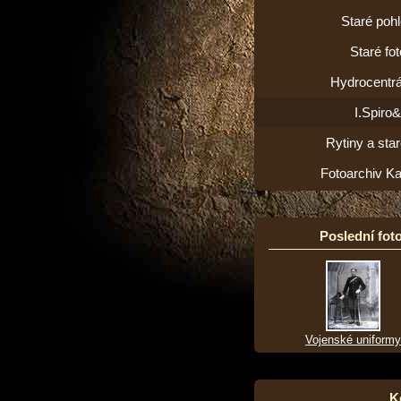
Staré poh
Staré fot
Hydrocentrá
I.Spiro
Rytiny a star
Fotoarchiv K
Poslední foto
Vojenské uniformy
K