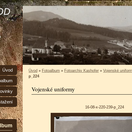
OD
,
Úvod
Úvod
»
Fotoalbum
»
Fotoarchiv Kashofer
»
Vojenské unifor
p_224
oalbum
Vojenské uniformy
ovinky
stažení
16-08-x-220-239-p_224
album