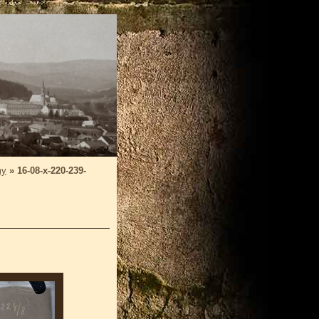
my
»
16-08-x-220-239-