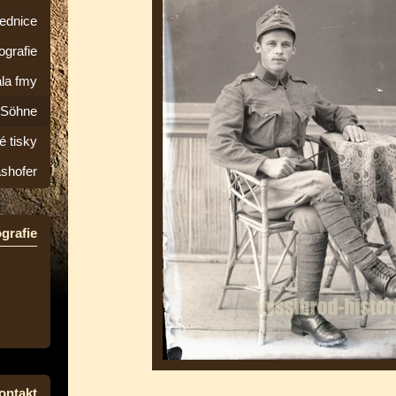
lednice
ografie
la fmy
&Söhne
é tisky
ashofer
grafie
ontakt