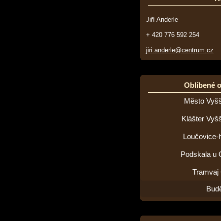
Jiří Anderle
+ 420 776 592 254
jiri.anderle@centrum.cz
Oblíbené 
Město Vyšš
Klášter Vyš
Loučovice-h
Podskala u 
Tramvaj
Budě