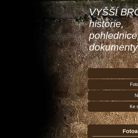
VYŠŠÍ BR
historie,
pohlednice
dokumenty
Fot
N
Ke 
Foto