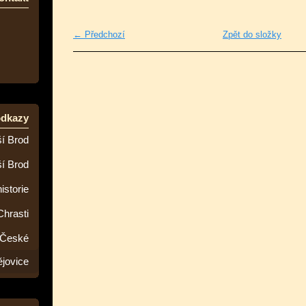
← Předchozí
Zpět do složky
odkazy
í Brod
ší Brod
istorie
Chrasti
 České
jovice