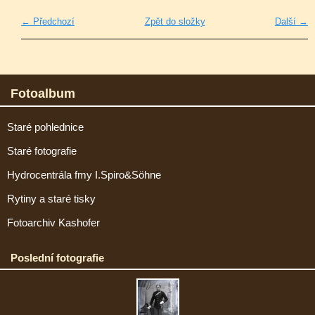
← Předchozí
Zpět do složky
Další →
Fotoalbum
Staré pohlednice
Staré fotografie
Hydrocentrála fmy I.Spiro&Söhne
Rytiny a staré tisky
Fotoarchiv Kashofer
Poslední fotografie