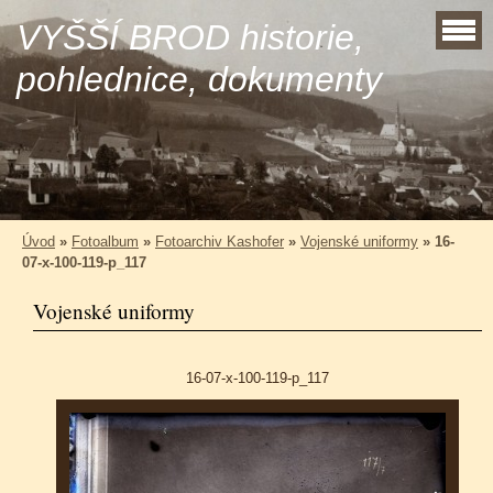
VYŠŠÍ BROD historie,
pohlednice, dokumenty
Úvod
»
Fotoalbum
»
Fotoarchiv Kashofer
»
Vojenské uniformy
»
16-
07-x-100-119-p_117
Vojenské uniformy
16-07-x-100-119-p_117