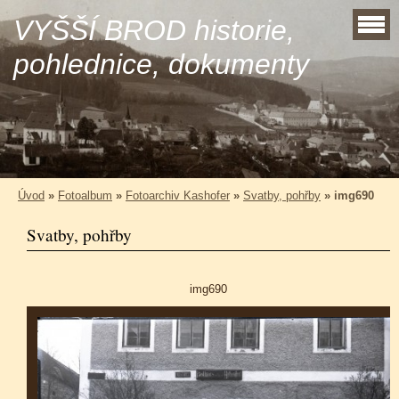
VYŠŠÍ BROD historie,
pohlednice, dokumenty
Úvod
»
Fotoalbum
»
Fotoarchiv Kashofer
»
Svatby, pohřby
»
img690
Svatby, pohřby
img690