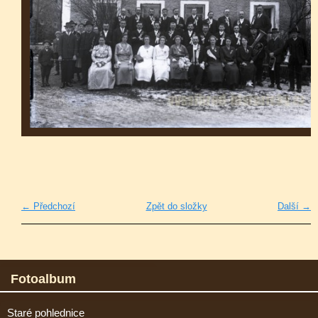
← Předchozí
Zpět do složky
Další →
Fotoalbum
Staré pohlednice