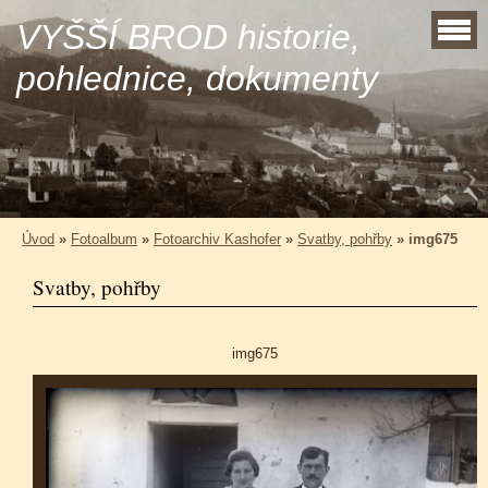
VYŠŠÍ BROD historie,
pohlednice, dokumenty
Úvod
»
Fotoalbum
»
Fotoarchiv Kashofer
»
Svatby, pohřby
»
img675
Svatby, pohřby
img675