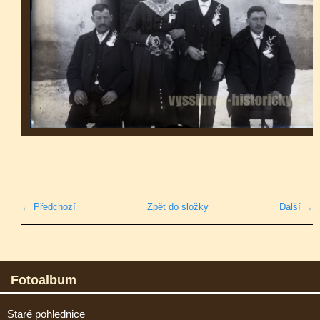
← Předchozí
Zpět do složky
Další →
Fotoalbum
Staré pohlednice