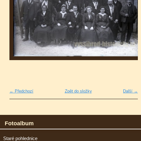
← Předchozí
Zpět do složky
Další →
Fotoalbum
Staré pohlednice