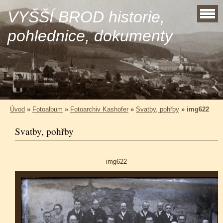
VYŠŠÍ BROD historie,
pohlednice, dokumenty
Úvod
»
Fotoalbum
»
Fotoarchiv Kashofer
»
Svatby, pohřby
»
img622
Svatby, pohřby
img622