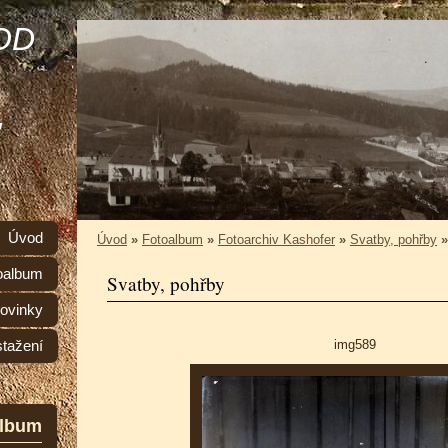
OD
,
Úvod
Úvod
»
Fotoalbum
»
Fotoarchiv Kashofer
»
Svatby, pohřby
oalbum
Svatby, pohřby
ovinky
img589
stažení
album