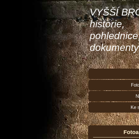
VYŠŠÍ BR
historie,
pohlednice
dokumenty
Fot
N
Ke 
Foto