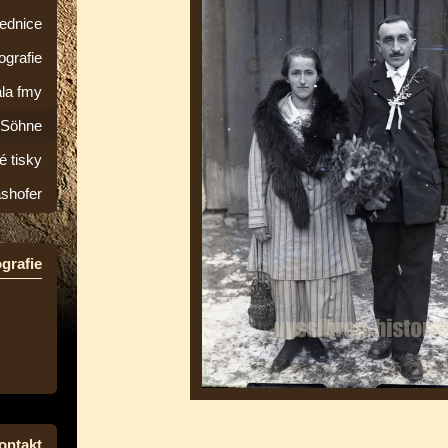
lednice
ografie
la fmy
&Söhne
é tisky
ashofer
grafie
ontakt