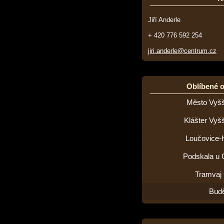
Jiří Anderle
+ 420 776 592 254
jiri.anderle@centrum.cz
Oblíbené 
Město Vyšš
Klášter Vyš
Loučovice-h
Podskala u 
Tramvaj
Budě