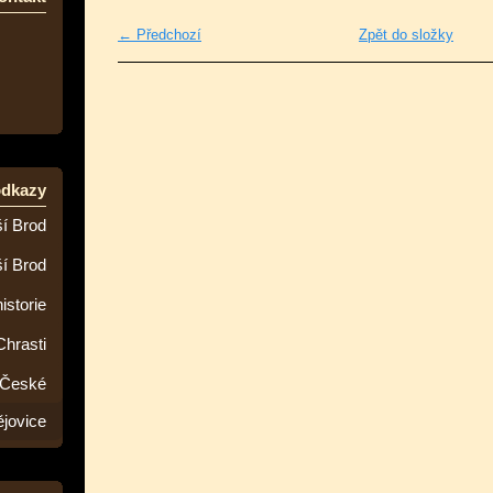
← Předchozí
Zpět do složky
odkazy
í Brod
ší Brod
istorie
Chrasti
 České
jovice