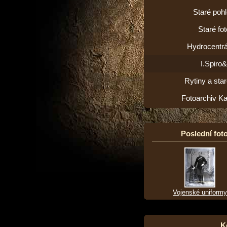
Staré poh
Staré fot
Hydrocentrá
I.Spiro
Rytiny a star
Fotoarchiv K
Poslední foto
Vojenské uniformy
K