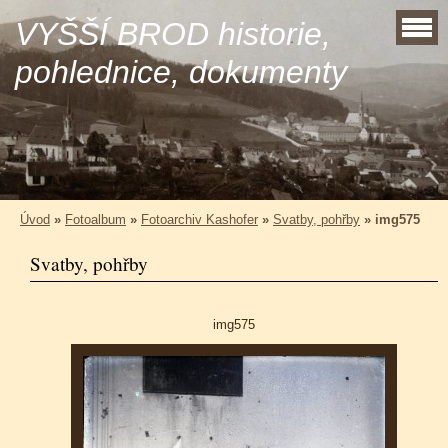
VYŠŠÍ BROD historie,
pohlednice, dokumenty
Úvod
»
Fotoalbum
»
Fotoarchiv Kashofer
»
Svatby, pohřby
»
img575
Svatby, pohřby
img575