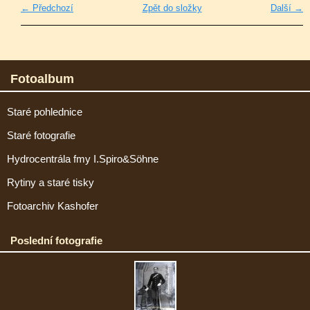
← Předchozí
Zpět do složky
Další →
Fotoalbum
Staré pohlednice
Staré fotografie
Hydrocentrála fmy I.Spiro&Söhne
Rytiny a staré tisky
Fotoarchiv Kashofer
Poslední fotografie