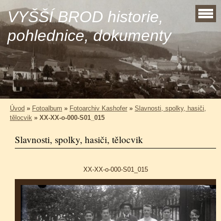
VYŠŠÍ BROD historie,
pohlednice, dokumenty
Úvod
»
Fotoalbum
»
Fotoarchiv Kashofer
»
Slavnosti, spolky, hasiči,
tělocvik
»
XX-XX-o-000-S01_015
Slavnosti, spolky, hasiči, tělocvik
XX-XX-o-000-S01_015