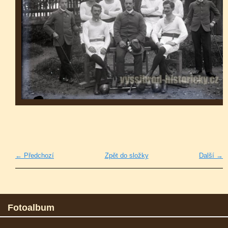
← Předchozí
Zpět do složky
Další →
Fotoalbum