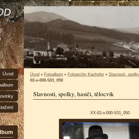
OD
,
Úvod
Úvod
»
Fotoalbum
»
Fotoarchiv Kashofer
»
Slavnosti, spolky
02-o-000-S01_050
oalbum
Slavnosti, spolky, hasiči, tělocvik
ovinky
stažení
XX-02-o-000-S01_050
album