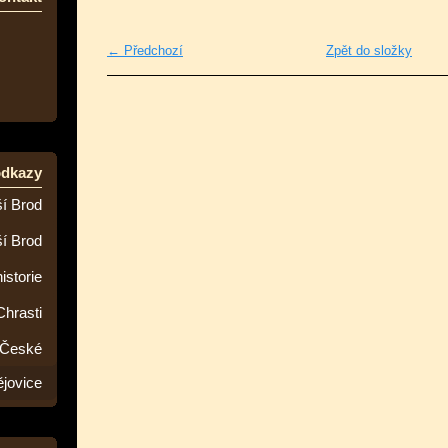
← Předchozí
Zpět do složky
odkazy
í Brod
ší Brod
istorie
Chrasti
 České
jovice