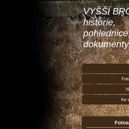
VYŠŠÍ BR
historie,
pohlednice
dokumenty
Fot
N
Ke 
Foto