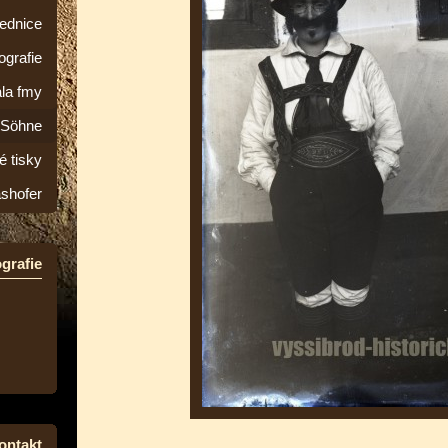
lednice
ografie
la fmy
&Söhne
é tisky
ashofer
grafie
ontakt