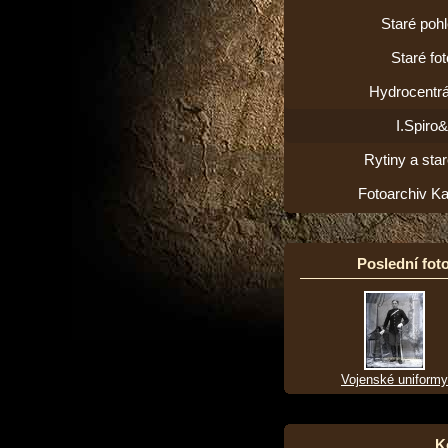
Staré poh
Staré fot
Hydrocentrá
I.Spiro
Rytiny a star
Fotoarchiv K
Poslední foto
Vojenské uniformy
K