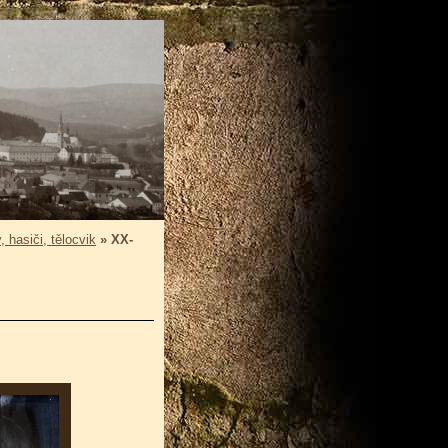
, hasiči, tělocvik
»
XX-