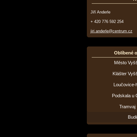
Jiří Anderle
+ 420 776 592 254
jiri.anderle@centrum.cz
Oblíbené 
Město Vyšš
Klášter Vyš
Loučovice-h
Podskala u 
Tramvaj
Budě