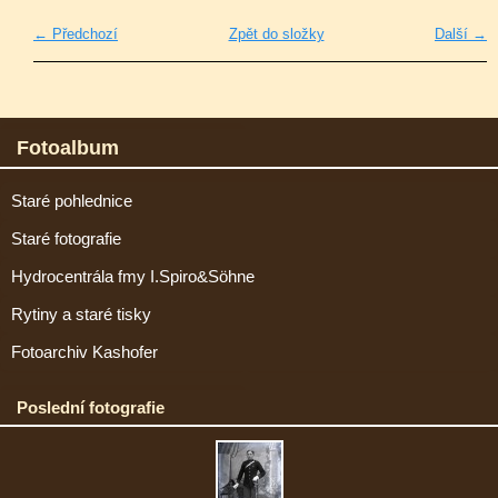
← Předchozí
Zpět do složky
Další →
Fotoalbum
Staré pohlednice
Staré fotografie
Hydrocentrála fmy I.Spiro&Söhne
Rytiny a staré tisky
Fotoarchiv Kashofer
Poslední fotografie