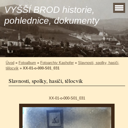
VYŠŠÍ BROD historie,
pohlednice, dokumenty
Úvod
»
Fotoalbum
»
Fotoarchiv Kashofer
»
Slavnosti, spolky, hasiči,
tělocvik
»
XX-01-o-000-S01_031
Slavnosti, spolky, hasiči, tělocvik
XX-01-o-000-S01_031