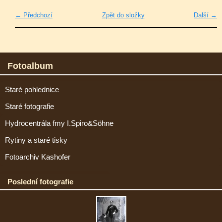
← Předchozí
Zpět do složky
Další →
Fotoalbum
Staré pohlednice
Staré fotografie
Hydrocentrála fmy I.Spiro&Söhne
Rytiny a staré tisky
Fotoarchiv Kashofer
Poslední fotografie