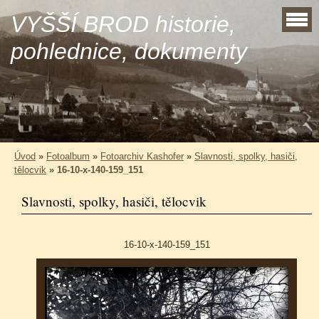
VYŠŠÍ BROD historie,
pohlednice, dokumenty
Úvod
»
Fotoalbum
»
Fotoarchiv Kashofer
»
Slavnosti, spolky, hasiči,
tělocvik
»
16-10-x-140-159_151
Slavnosti, spolky, hasiči, tělocvik
16-10-x-140-159_151