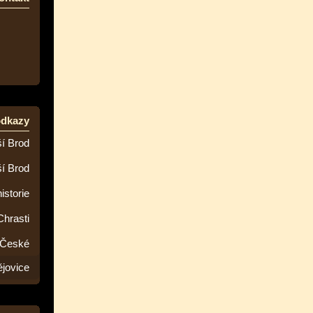
odkazy
í Brod
ší Brod
istorie
Chrasti
 České
jovice