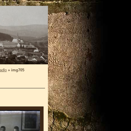
adlo
»
img705