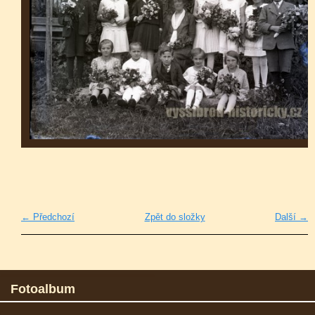
← Předchozí
Zpět do složky
Další →
Fotoalbum