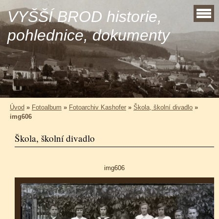
VYŠŠÍ BROD historie,
pohlednice, dokumenty
Úvod
»
Fotoalbum
»
Fotoarchiv Kashofer
»
Škola, školní divadlo
»
img606
Škola, školní divadlo
img606