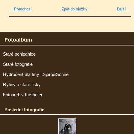
← Předchozí
Zpět do složky
Další →
Fotoalbum
Staré pohlednice
Staré fotografie
Hydrocentrála fmy I.Spiro&Söhne
Rytiny a staré tisky
Fotoarchiv Kashofer
Poslední fotografie