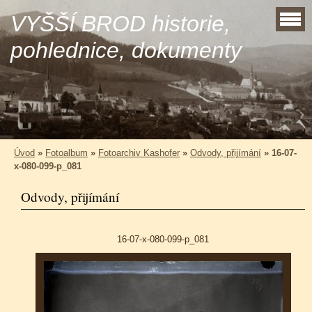
VYŠŠÍ BROD historie,
pohlednice, dokumenty
Úvod
»
Fotoalbum
»
Fotoarchiv Kashofer
»
Odvody, přijímání
»
16-07-
x-080-099-p_081
Odvody, přijímání
16-07-x-080-099-p_081