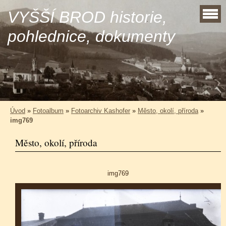
VYŠŠÍ BROD historie,
pohlednice, dokumenty
Úvod
»
Fotoalbum
»
Fotoarchiv Kashofer
»
Město, okolí, příroda
»
img769
Město, okolí, příroda
img769