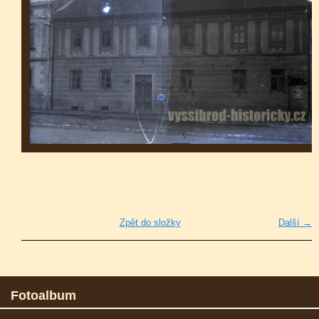
Zpět do složky
Další →
Fotoalbum