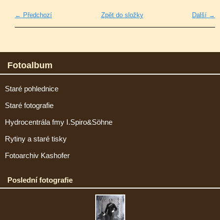
← Předchozí
Zpět do složky
Další →
Fotoalbum
Staré pohlednice
Staré fotografie
Hydrocentrála fmy I.Spiro&Söhne
Rytiny a staré tisky
Fotoarchiv Kashofer
Poslední fotografie