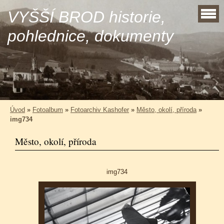
VYŠŠÍ BROD historie,
pohlednice, dokumenty
Úvod
»
Fotoalbum
»
Fotoarchiv Kashofer
»
Město, okolí, příroda
»
img734
Město, okolí, příroda
img734