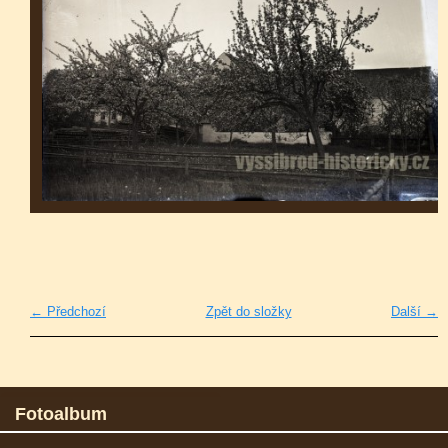
← Předchozí
Zpět do složky
Další →
Fotoalbum