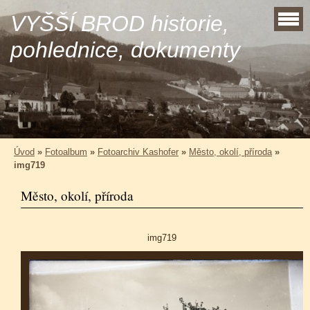
VYŠŠÍ BROD historie,
pohlednice, dokumenty
Úvod
»
Fotoalbum
»
Fotoarchiv Kashofer
»
Město, okolí, příroda
»
img719
Město, okolí, příroda
img719