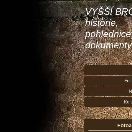
VYŠŠÍ BR
historie,
pohlednice
dokumenty
Fot
N
Ke 
Foto