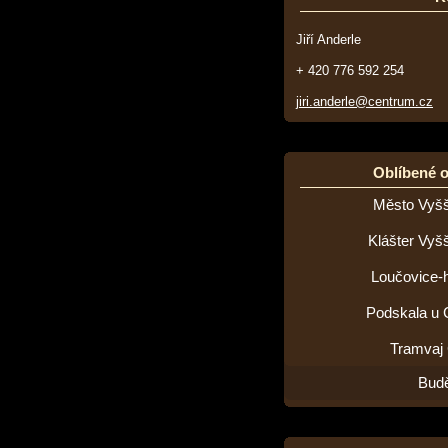
Jiří Anderle
+ 420 776 592 254
jiri.anderle@centrum.cz
Oblíbené 
Město Vyšš
Klášter Vyš
Loučovice-h
Podskala u 
Tramvaj
Budě