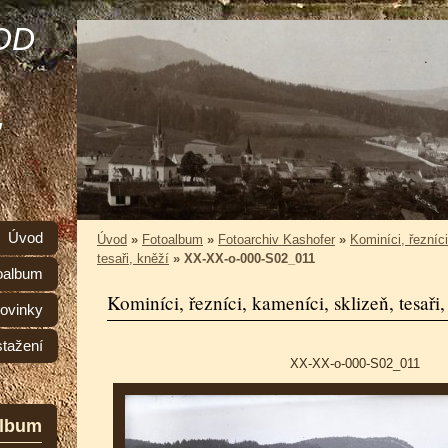
OD
,
Úvod
Úvod
»
Fotoalbum
»
Fotoarchiv Kashofer
»
Kominíci, řezníci
tesaři, kněží
»
XX-XX-o-000-S02_011
oalbum
Kominíci, řezníci, kameníci, sklizeň, tesaři,
ovinky
stažení
XX-XX-o-000-S02_011
album