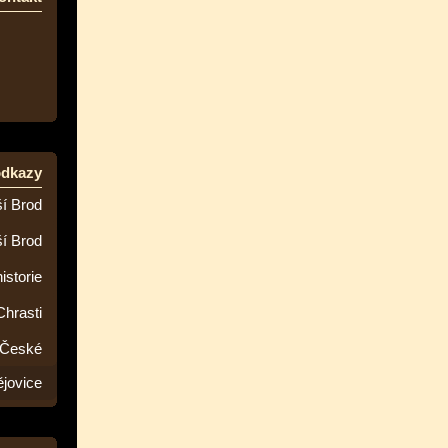
odkazy
í Brod
ší Brod
istorie
Chrasti
 České
jovice