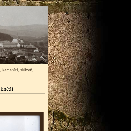
, kameníci, sklizeň,
 kněží