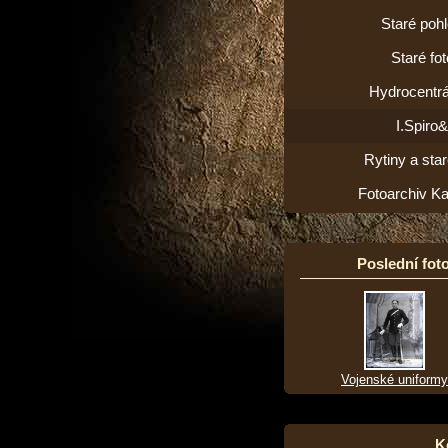
Staré poh
Staré fot
Hydrocentrá
I.Spiro
Rytiny a star
Fotoarchiv K
Poslední foto
Vojenské uniformy
K