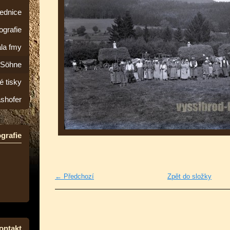
lednice
ografie
la fmy
&Söhne
é tisky
ashofer
grafie
← Předchozí
Zpět do složky
ontakt