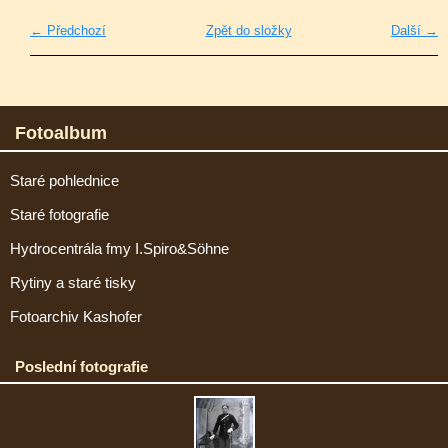
← Předchozí
Zpět do složky
Další →
Fotoalbum
Staré pohlednice
Staré fotografie
Hydrocentrála fmy I.Spiro&Söhne
Rytiny a staré tisky
Fotoarchiv Kashofer
Poslední fotografie