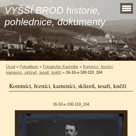
VYŠŠÍ BROD historie,
pohlednice, dokumenty
Úvod
»
Fotoalbum
»
Fotoarchiv Kashofer
»
Kominíci, řezníci,
kameníci, sklizeň, tesaři, kněží
»
16-10-x-100-119_104
Kominíci, řezníci, kameníci, sklizeň, tesaři, kněží
16-10-x-100-119_104