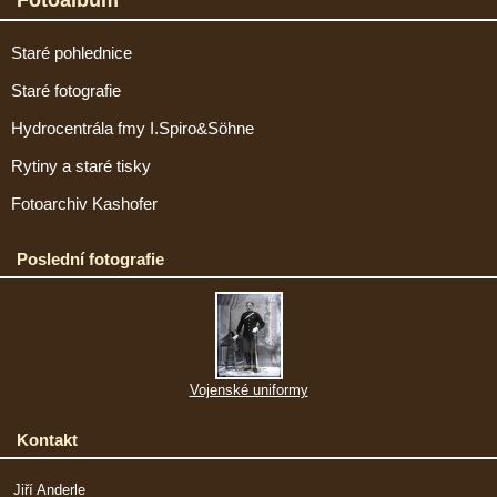
Staré pohlednice
Staré fotografie
Hydrocentrála fmy I.Spiro&Söhne
Rytiny a staré tisky
Fotoarchiv Kashofer
Poslední fotografie
Vojenské uniformy
Kontakt
Jiří Anderle