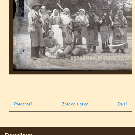
← Předchozí
Zpět do složky
Další →
Fotoalbum