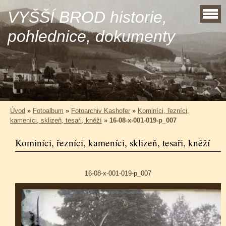
VYŠŠÍ BROD historie,
pohlednice, dokumenty
Úvod
»
Fotoalbum
»
Fotoarchiv Kashofer
»
Kominíci, řezníci,
kameníci, sklizeň, tesaři, kněží
»
16-08-x-001-019-p_007
Kominíci, řezníci, kameníci, sklizeň, tesaři, kněží
16-08-x-001-019-p_007